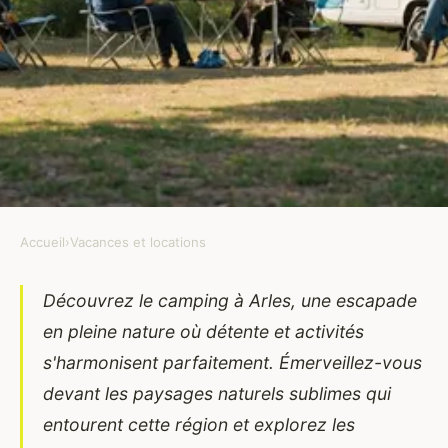
Accueil
›
Vacances et locations
VACANCES ET LOCATIONS
Camping à arles : détente et
Découvrez le camping à Arles, une escapade
en pleine nature où détente et activités
activités en pleine nature
s'harmonisent parfaitement. Émerveillez-vous
Come
•
18 novembre 2024
•
4 min de lecture
devant les paysages naturels sublimes qui
entourent cette région et explorez les