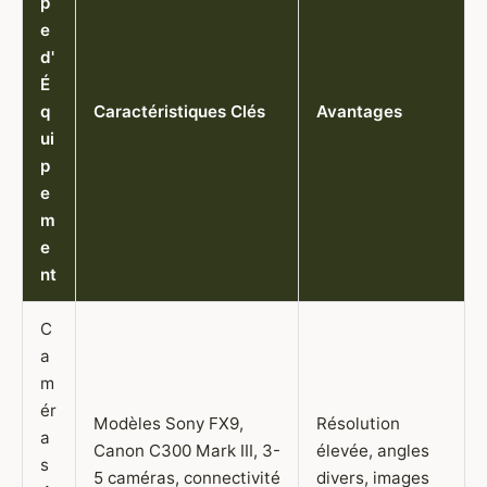
p
e
d'
É
q
Caractéristiques Clés
Avantages
ui
p
e
m
e
nt
C
a
m
ér
Modèles Sony FX9,
Résolution
a
Canon C300 Mark III, 3-
élevée, angles
s
5 caméras, connectivité
divers, images