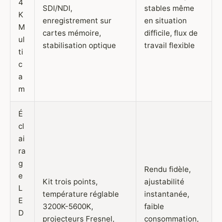
4
SDI/NDI,
stables même
K
enregistrement sur
en situation
M
cartes mémoire,
difficile, flux de
ul
stabilisation optique
travail flexible
ti
c
a
m
É
cl
ai
ra
g
Rendu fidèle,
e
Kit trois points,
ajustabilité
L
température réglable
instantanée,
E
3200K-5600K,
faible
D
projecteurs Fresnel,
consommation,