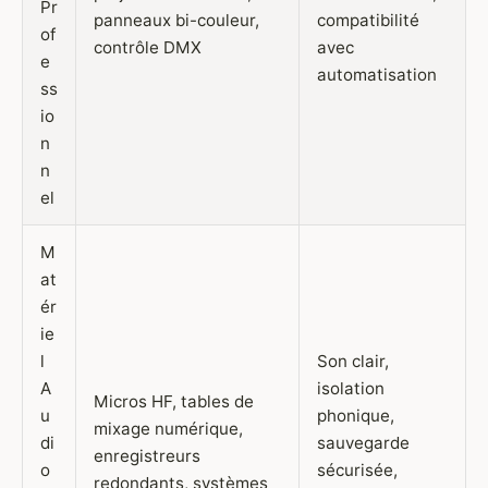
Pr
panneaux bi-couleur,
compatibilité
of
contrôle DMX
avec
e
automatisation
ss
io
n
n
el
M
at
ér
ie
l
Son clair,
A
isolation
Micros HF, tables de
u
phonique,
mixage numérique,
di
sauvegarde
enregistreurs
o
sécurisée,
redondants, systèmes